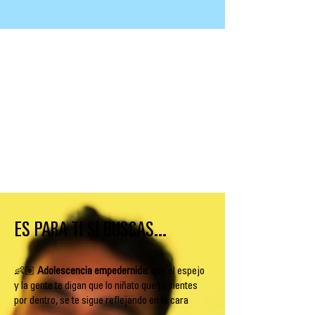
ES PARA TI SI BUSCAS...
👶🏽
Adolescencia empedernida:
que el espejo
y la gente te digan que lo niñato que te sientes
por dentro, se te sigue reflejando en la cara