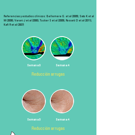
Referencias y estudios clínicos: Bellemere G. et al (2009); Sato K et al
M (2008); Varani J et al (2000); Tucker S et al (2009); Rosseti D et al (2011);
Kafi R et al (2007)
Semana 0
Semana 4
Reducción arrugas
Semana 0
Semana 4
Reducción arrugas