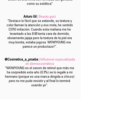
como su estética"
Arturo Gil
| Beauty gurú
"Destaco lo fácil que se extiende, su textura y
color llaman la atención y eso mola, he sentido
CERO irritación. Cuando esta mañana me he
levantado a las 6:00 tenía cara de dormido,
obviamente jajaja pero la textura de la piel era
muy bonita, estaba jugosa. WOWYOUNG me
parece un productazo!".
@Cosmetica_a_prueba
| Influencer especializada
en dermocosmética
"WOWYOUNG es el serum de retinol que más me
ha sorpredido este año (0.3%) se lo regalé a mi
hermano (porque es una marca dirigida a chicos)
pero no me pude resistir y al final lo terminé
usando yo".