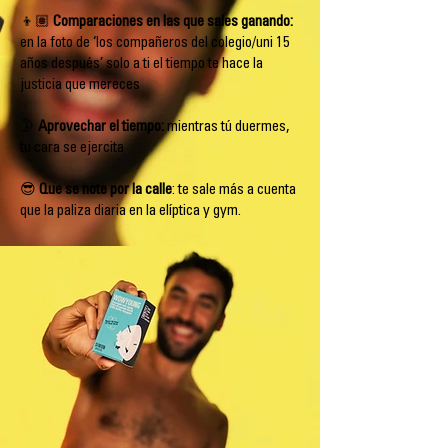
👦🏽
Comparaciones en las que sales ganando:
en la foto de ‘los compañeros del colegio/uni 15
años después’ solo a ti el tiempo te hace la
justicia que mereces
🌛
Aprovechar el tiempo:
mientras tú duermes,
tu cara se ejercita
😎
Que se note por la calle
: te sale más a cuenta
que la paliza diaria en la elíptica y gym.