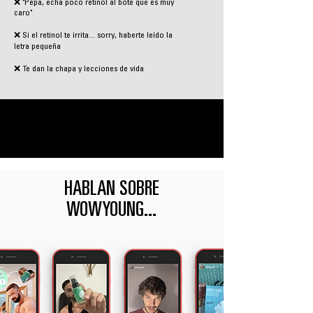
❌ "Pepa, echa poco retinol al bote que es muy
caro"
❌ Si el retinol te irrita... sorry, haberte leído la
letra pequeña
❌ Te dan la chapa y lecciones de vida
HABLAN SOBRE
WOWYOUNG...