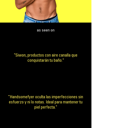
as seen on
"Siwon, productos con aire canalla que
conquistarán tu baño."
"Handsomefyer oculta las imperfecciones sin
esfuerzo y ni lo notas. Ideal para mantener tu
piel perfecta."