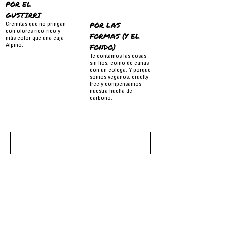
POR EL
GUSTIRRI
POR LAS
Cremitas que no pringan
con olores rico-rico y
FORMAS (Y EL
más color que una caja
FONDO)
Alpino.
Te contamos las cosas
sin líos, como de cañas
con un colega. Y porque
somos veganos, cruelty-
free y compensamos
nuestra huella de
carbono.