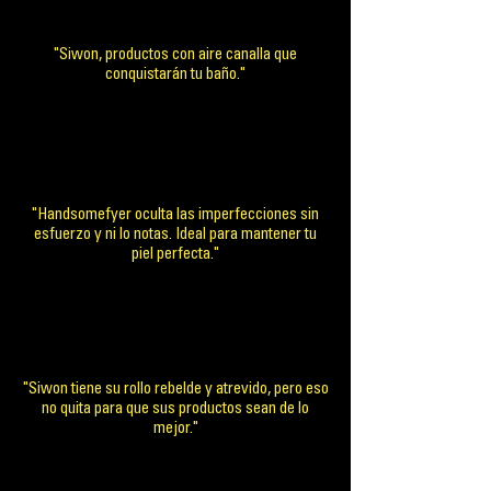
"Siwon, productos con aire canalla que
conquistarán tu baño."
"Handsomefyer oculta las imperfecciones sin
esfuerzo y ni lo notas. Ideal para mantener tu
piel perfecta."
"Siwon tiene su rollo rebelde y atrevido, pero eso
no quita para que sus productos sean de lo
mejor."