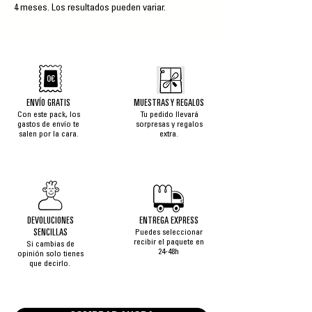
4 meses. Los resultados pueden variar.
ENVÍO GRATIS
MUESTRAS Y REGALOS
Con este pack, los
Tu pedido llevará
gastos de envío te
sorpresas y regalos
salen por la cara.
extra.
DEVOLUCIONES
ENTREGA EXPRESS
SENCILLAS
Puedes seleccionar
recibir el paquete en
Si cambias de
24-48h
opinión solo tienes
que decirlo.