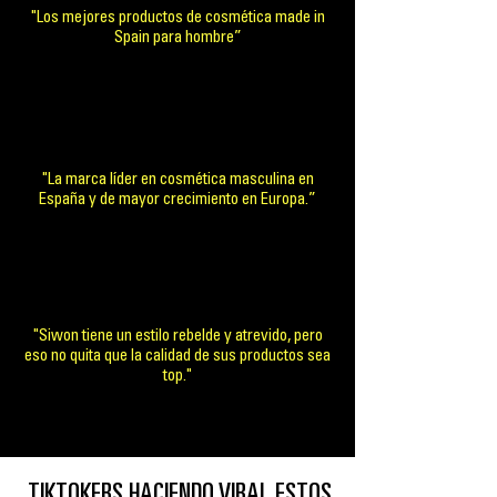
"Los mejores productos de cosmética made in
Spain para hombre”
"La marca líder en cosmética masculina en
España y de mayor crecimiento en Europa.”
"Siwon tiene un estilo rebelde y atrevido, pero
eso no quita que la calidad de sus productos sea
top."
TIKTOKERS HACIENDO VIRAL ESTOS