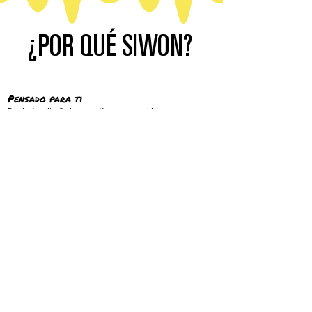
¿POR QUÉ SIWON?
Pensado para ti
Productos diseñados para tíos que se cuidan
pero que son disfrutones, porque tu piel es
distinta y lo que te gusta, también.
Por la eficacia
Con ingredientes activos
en los % que tu piel
necesita y avalados por
estudios clínicos.