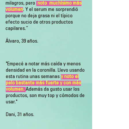
milagros, pero
noto muchísimo más
volumen
. Y el serum me sorprendió
porque no deja grasa ni el típico
efecto sucio de otros productos
capilares.”
Álvaro, 39 años.
"Empecé a notar más caída y menos
densidad en la coronilla. Llevo usando
esta rutina unas semanas
y noto el
pelo bastante más fuerte y con más
volumen.
Además da gusto usar los
productos, son muy top y cómodos de
usar.
"
Dani, 31 años.