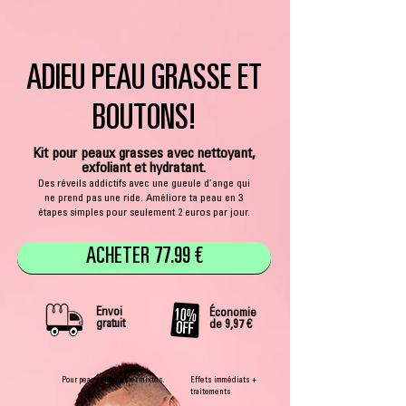
ADIEU PEAU GRASSE ET
BOUTONS!
Kit pour peaux grasses avec nettoyant,
exfoliant et hydratant.
Des réveils addictifs avec une gueule d’ange qui
ne prend pas une ride. Améliore ta peau en 3
étapes simples pour seulement 2 euros par jour.
ACHETER 77.99 €
Envoi
Économie
gratuit
de 9,97 €
Pour peaux grasses et mixtes.
Effets immédiats +
traitements