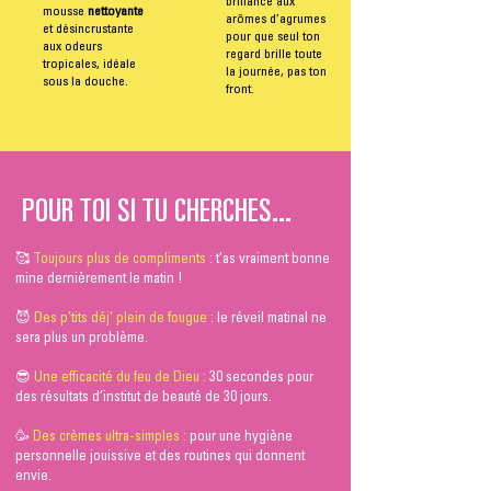
brillance aux
mousse
nettoyante
arômes d’agrumes
et désincrustante
pour que seul ton
aux odeurs
regard brille toute
tropicales, idéale
la journée, pas ton
sous la douche.
front.
POUR TOI SI TU CHERCHES...
🥰
Toujours plus de compliments
: t’as vraiment bonne
mine dernièrement le matin !
😈
Des p’tits déj’ plein de fougue :
le réveil matinal ne
sera plus un problème.
😎
Une efficacité du feu de Dieu :
30 secondes pour
des résultats d’institut de beauté de 30 jours.
🥳
Des crèmes ultra-simples :
pour une hygiène
personnelle jouissive et des routines qui donnent
envie.