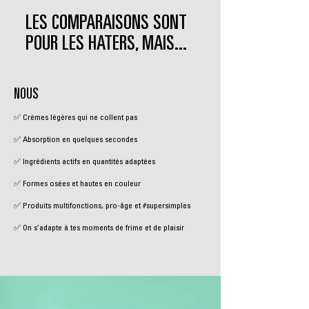
LES COMPARAISONS SONT
POUR LES HATERS, MAIS...
NOUS
✅ Crèmes légères qui ne collent pas
✅ Absorption en quelques secondes
✅ Ingrédients actifs en quantités adaptées
✅ Formes osées et hautes en couleur
✅ Produits multifonctions, pro-âge et #supersimples
✅ On s’adapte à tes moments de frime et de plaisir