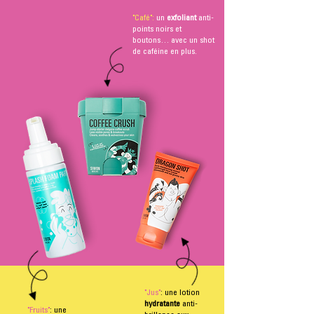
"Café":
un
exfoliant
anti-
points noirs et
boutons… avec un shot
de caféine en plus.
"Jus"
: une lotion
hydratante
anti-
"Fruits"
:
une