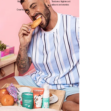
Véganes
Textures légères et
odeurs enivrantes
Cruelty-free