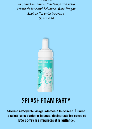
⭐⭐⭐⭐⭐
Je cherchais depuis longtemps une vraie
crème de jour anti-brillance. Avec Dragon
Shot, je l’ai enfin trouvée !
Gonzalo M
SPLASH FOAM PARTY
Mousse nettoyante visage adaptée à la douche. Élimine
la saleté sans assécher la peau, désincruste les pores et
lutte contre les impuretés et la brillance.