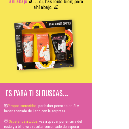
ahí abajo
🍆… sí, has leído bien; para
ahí abajo. 🍒
ES PARA TI SI BUSCAS...
🥰
Piropos merecidos:
por haber pensado en él y
haber acertado de lleno con la sorpresa
😈
Superarlos a todos:
vas a quedar por encima del
resto y a él le va a resultar complicado de superar