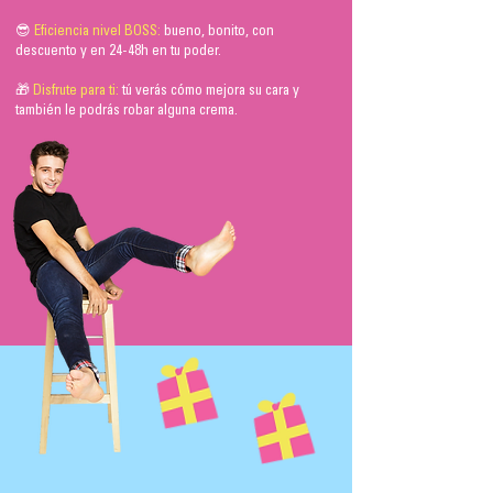
😎
Eficiencia nivel BOSS:
bueno, bonito, con
descuento y en 24-48h en tu poder.
🎁
Disfrute para ti:
tú verás cómo mejora su cara y
también le podrás robar alguna crema.