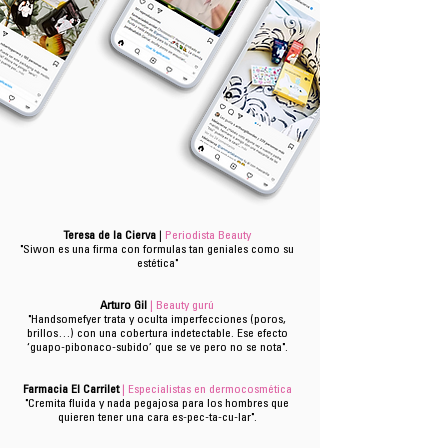
Teresa de la Cierva
|
Periodista Beauty
"Siwon es una firma con formulas tan geniales como su
estética"
Arturo Gil
| Beauty gurú
"Handsomefyer trata y oculta imperfecciones (poros,
brillos…) con una cobertura indetectable. Ese efecto
‘guapo-pibonaco-subido’ que se ve pero no se nota".
Farmacia El Carrilet
| Especialistas en dermocosmética
"Cremita fluida y nada pegajosa para los hombres que
quieren tener una cara es-pec-ta-cu-lar".