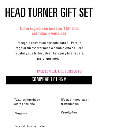
HEAD TURNER GIFT SET
Cofre regalo con nuestro TOP 3 de
cremitas + vendidas
El regalo cosmético perfecto para él. Porque
regalar sin esperar nada a cambio está ok. Pero
regalar y que te devuelvan halagos y buena cara,
mejor que mejor.
PACK CON 8.90 € DE DESCUENTO!
COMPRAR | 61.95 €
Texturas ligeritas y
Efectos inmediatos +
olores rico-rico
tratamientos
Cruelty-free
Veganos
Para todo tipo de pieles