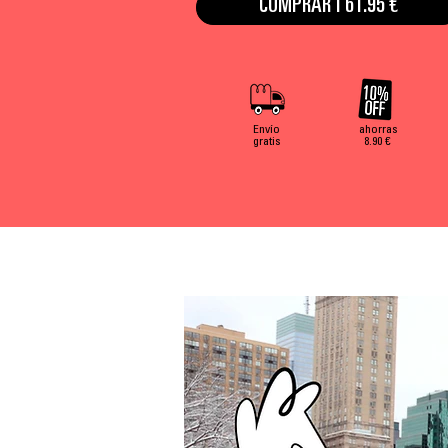
COMPRAR | 61.95 €
Envío
ahorras
gratis
8.90 €