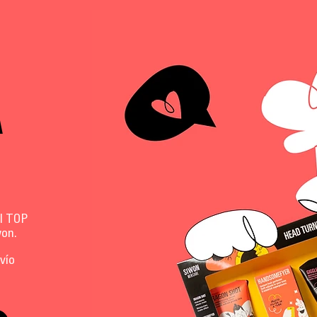
A
el TOP
won.
vío