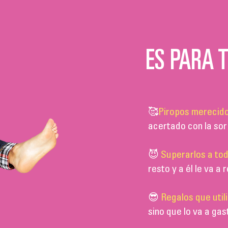
ES PARA T
🥰
Piropos merecido
acertado con la so
😈
Superarlos a tod
resto y a él le va a
😎
Regalos que utili
sino que lo va a gas