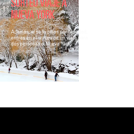
SORTEO VIAJE A
NUEVA YORK
Además, si se lo pillas por Navidad,
entras en el sorteo de un viaje para
dos personas a Nueva York.