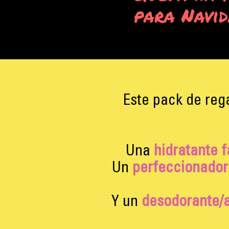
para Navi
Este pack de reg
Una
hidratante fa
Un
perfeccionador
Y un
desodorante/a