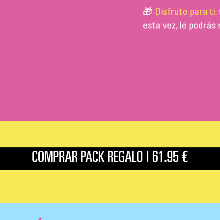
🎁
Disfrute para ti:
esta vez, le podrás
COMPRAR PACK REGALO | 61.95 €