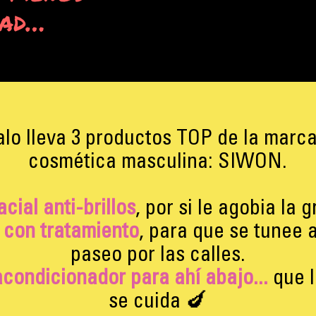
dad…
alo lleva 3 productos TOP de la marca
cosmética masculina: SIWON.
cial anti-brillos
, por si le agobia la 
 con tratamiento
, para que se tunee 
paseo por las calles.
condicionador para ahí abajo...
que 
se cuida 🍆