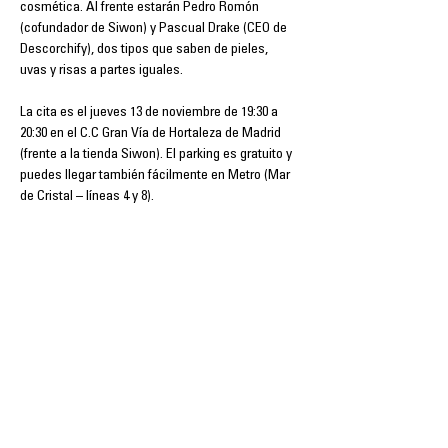
cosmética. Al frente estarán Pedro Romón 
(cofundador de Siwon) y Pascual Drake (CEO de 
Descorchify), dos tipos que saben de pieles, 
uvas y risas a partes iguales.
La cita es el jueves 13 de noviembre de 19:30 a 
20:30 en el C.C Gran Vía de Hortaleza de Madrid 
(frente a la tienda Siwon). El parking es gratuito y 
puedes llegar también fácilmente en Metro (Mar 
de Cristal – líneas 4 y 8).
🍷 Plazas limitadas (50 personas), así que 
reserva la tuya y vente a hidratarte por dentro y 
por fuera. 
Compartilhe esse evento