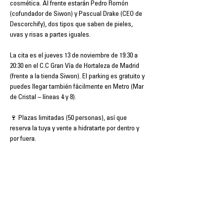
cosmética. Al frente estarán Pedro Romón 
(cofundador de Siwon) y Pascual Drake (CEO de 
Descorchify), dos tipos que saben de pieles, 
uvas y risas a partes iguales.
La cita es el jueves 13 de noviembre de 19:30 a 
20:30 en el C.C Gran Vía de Hortaleza de Madrid 
(frente a la tienda Siwon). El parking es gratuito y 
puedes llegar también fácilmente en Metro (Mar 
de Cristal – líneas 4 y 8).
🍷 Plazas limitadas (50 personas), así que 
reserva la tuya y vente a hidratarte por dentro y 
por fuera. 
Compartir este evento