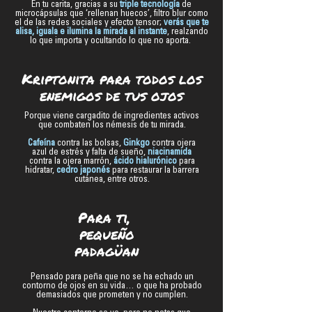
En tu carita, gracias a su
triple tecnología
de
microcápsulas que ‘rellenan huecos’, filtro blur como
el de las redes sociales y efecto tensor;
verás que te
alisa, iguala e ilumina la mirada al instante
, realzando
lo que importa y ocultando lo que no aporta.
Kriptonita para todos los
enemigos de tus ojos
Porque viene cargadito de ingredientes activos
que combaten los némesis de tu mirada.
Cafeína
contra las bolsas,
Ginkgo
contra ojera
azul de estrés y falta de sueño,
niacinamida
contra la ojera marrón,
ácido hialurónico
para
hidratar,
cedro japonés
para restaurar la barrera
cutánea, entre otros.
Para ti,
pequeño
padagüan
Pensado para peña que no se ha echado un
contorno de ojos en su vida… o que ha probado
demasiados que prometen y no cumplen.