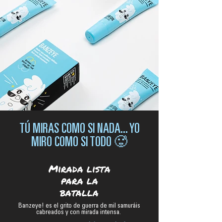
TÚ MIRAS COMO SI NADA... YO
MIRO COMO SI TODO 🥵
Mirada lista
para la
batalla
Banzeye! es el grito de guerra de mil samuráis
cabreados y con mirada intensa.