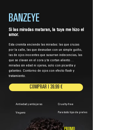
BANZEYE
Si las miradas mataran, la tuya me hizo el
amor.
Esta cremita enciende las miradas: las que cruzas
por la calle, las que desnudan con un simple guiño,
las de ojos inocentes que susurran indecencias, las
que se clavan en el cora y te cortan aliento…
miradas sin edad ni ojeras, solo con picardía y
galanteo. Contorno de ojos con efecto flash y
tratamiento.
COMPRAR | 39.99 €
Antiedad y antiojeras
Cruelty-free
Para todo tipo de pieles
Vegano
PROMO