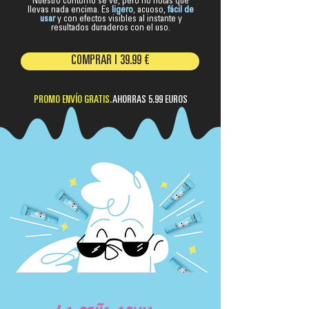
Nuestro contorno se ve, pero no notas que
llevas nada encima. Es
ligero
,
acuoso,
fácil de
usar
y con efectos visibles al instante y
resultados duraderos con el uso.
COMPRAR | 39.99 €
PROMO ENVÍO GRATIS.
AHORRAS 5.99 EUROS