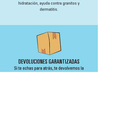
hidratación, ayuda contra granitos y
dermatitis.
DEVOLUCIONES GARANTIZADAS
Si te echas para atrás, te devolvemos la
pasta.
ENVÍOS GRATIS
Los gastos de envío
te salen gratis en
pedidos de +59€.